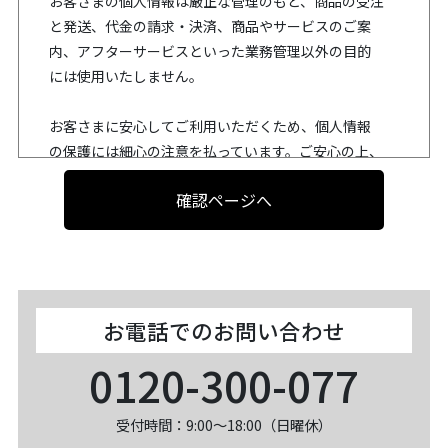
お客さまの個人情報は厳正な管理のもと、商品の受注
と発送、代金の請求・決済、商品やサービスのご案
内、アフターサービスといった業務管理以外の目的
には使用いたしません。
お客さまに安心してご利用いただくため、個人情報
の保護には細心の注意を払っています。ご安心の上、
お買物を楽しみください。
確認ページへ
※例外として、法令に定めにより要求された場合に
は、情報を開示することがございます。
また、長期にわたり商品代金をお支払いいただけな
い場合、外部信用情報サービス等に対して情報開示
お電話での
お問い合わせ
する場合がございます。
個人情報保護法第16条・27条に基づき、通常の業務
0120-300-077
課程にて取得した販売履歴を含む個人情報に関して、
削除には応じかねますが、DM送付等の営業活動の停
受付時間：9:00～18:00（日曜休）
止は、ご連絡いただければすぐに対応いたします。