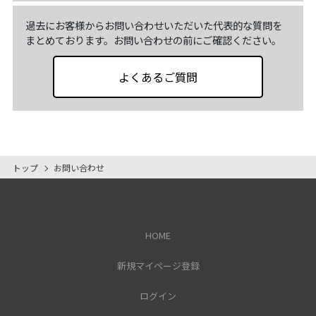
過去にお客様からお問い合わせいただいた代表的な質問を
まとめております。お問い合わせの前にご確認ください。
【お問合せ】
当社の個人情報保護方針あるいは当社保有の個人情
よくあるご質問
報に関するお問合せ等は「当社相談窓口担当」まで
ご連絡ください。
TEL：0120-300-077<午前9時～午後6時受付、日曜
休>
FAX：0798-69-2956
郵送：〒663-8204 兵庫県西宮市高松町7-26-2F
トップ
お問い合わせ
HOME
新規マイページ登録
ログイン